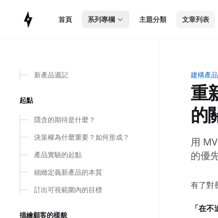
in content
首頁
系列專欄
主題分類
文章列表
新產品週記
建構產品
重新定義
重新
起點
的
隱含的期待是什麼？
決策權為什麼重要？如何形成？
用 M
的優
產品實驗的起點
細緻定義新產品的本質
有了對
訂出可視範圍內的目標
「在不
描繪顧客的樣貌