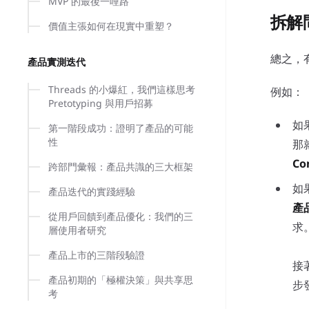
MVP 的最後一哩路
拆解
價值主張如何在現實中重塑？
總之，
產品實測迭代
Threads 的小爆紅，我們這樣思考
例如：
Pretotyping 與用戶招募
如
第一階段成功：證明了產品的可能
性
那
Co
跨部門彙報：產品共識的三大框架
如
產品迭代的實踐經驗
產品
從用戶回饋到產品優化：我們的三
求
層使用者研究
產品上市的三階段驗證
接
產品初期的「極權決策」與共享思
步
考