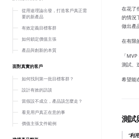
在花了
從用途理論出發，打造客戶真正需
要的新產品
的情況
做出產
有效定義目標客群
如何鎖定價值主張
在有限
產品與創新的本質
「MVP
測試、
面對真實的客戶
如何找到第一批目標客群？
希望能
設計有效的訪談
當假設不成立，產品該怎麼走？
看見用戶真正在意的事
測試
價值主張文件範例
利用