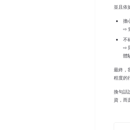
並且依
擔
⇨
不
⇨
體
最終，
程度的
換句話
資，而