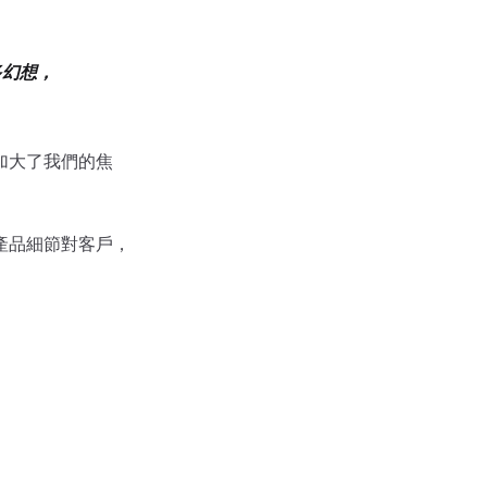
多幻想，
加大了我們的焦
產品細節對客戶，