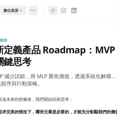
數位資源
雛形
產品 Roadmap：MVP 到 MLP 的關鍵思考
定義產品 Roadmap：MVP 
關鍵思考
VP 減少試錯，用 MLP 聚焦價值，透過系統化解構
先順序與行動策略。
長遠未來的想像後，我們開始回推思考：
追求完美的情況下，哪些元素是必要的，才能充分彰顯我們的價