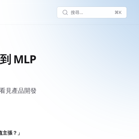
搜尋...
⌘K
到 MLP
，看見產品開發
值主張？」