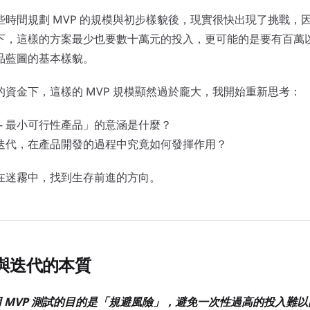
些時間規劃 MVP 的規模與初步樣貌後，現實很快出現了挑戰，
下，這樣的方案最少也要數十萬元的投入，更可能的是要有百萬
品藍圖的基本樣貌。
的資金下，這樣的 MVP 規模顯然過於龐大，我開始重新思考：
 - 最小可行性產品」的意涵是什麼？
迭代，在產品開發的過程中究竟如何發揮作用？
在迷霧中，找到生存前進的方向。
與迭代的本質
 MVP 測試的目的是「規避風險」，避免一次性過高的投入難