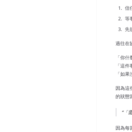
信
等
先
過往在
「你什
「這件
「如果
因為這
的狀態
「
因為每