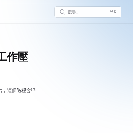
搜尋...
⌘K
工作壓
級評估，這個過程會評