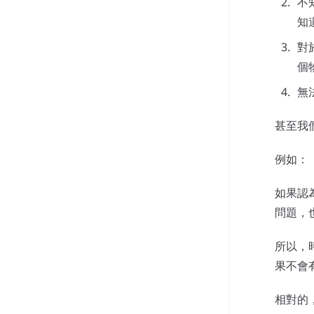
不
知
對
個
無
甚至我
例如：
如果認
問題，
所以，
果不會
相對的