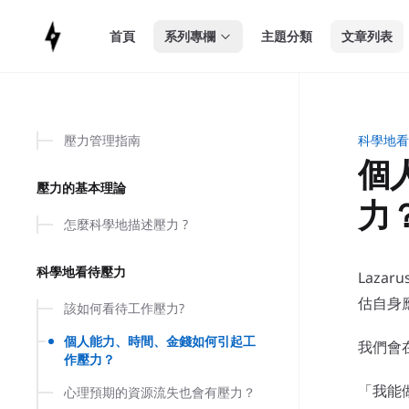
in content
首頁
系列專欄
主題分類
文章列表
壓力管理指南
科學地看
個人能
個
壓力的基本理論
力
怎麼科學地描述壓力 ?
科學地看待壓力
Laza
估自身
該如何看待工作壓力?
個人能力、時間、金錢如何引起工
我們會
作壓力？
「我能
心理預期的資源流失也會有壓力？