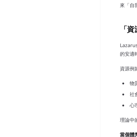
來「自
「資
Laza
的安適
資源例
物
社
心
理論中
當個體