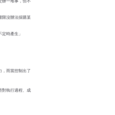
交辦一堆事，但不
權限沒辦法採購某
不定時產生」
力，而當控制出了
些對執行過程、成