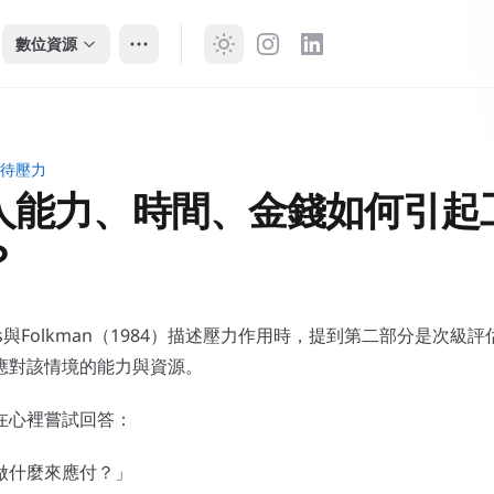
數位資源
待壓力
力、時間、金錢如何引起工作壓力？
人能力、時間、金錢如何引起
？
rus與Folkman（1984）描述壓力作用時，提到第二部分是次
應對該情境的能力與資源。
在心裡嘗試回答：
做什麼來應付？」