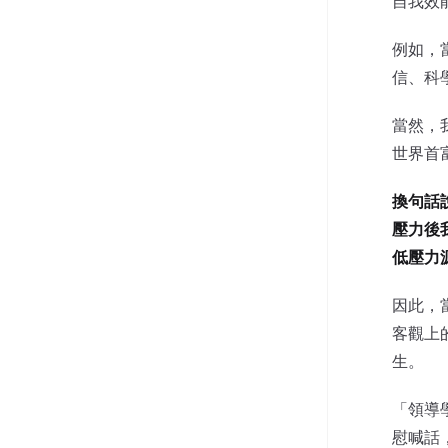
自我效
例如，
信、科
當然，
世界首
換句話
壓力後
低壓力
因此，
客觀上
生。
「領導
慰喊話