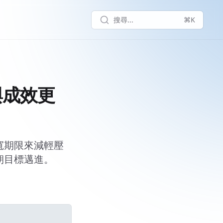
搜尋...
⌘K
與成效更
寬期限來減輕壓
朝目標邁進。