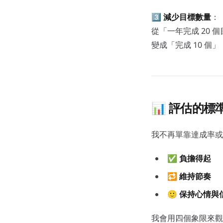
3️⃣
減少目標數量
：
從「一年完成 20 
變成「完成 10 個」
📊 評估的
我不再單靠達成率或
✅
負擔得起
🔁
維持節奏
🙂
保持心情與
我會用四個象限來觀