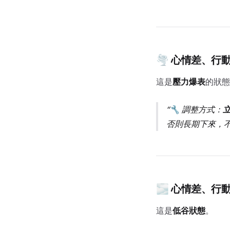
🌪️ 心情差、行
這是
壓力爆表
的狀態
🔧 調整方式：
否則長期下來，
🌫️ 心情差、行
這是
低谷狀態
。