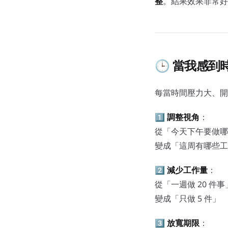
整
。結果效果非常好
🕒 當我感
每當時間壓力大、開
1️⃣
調整視角
：
從「今天下午要做哪
變成「這周有哪些工
2️⃣
減少工作量
：
從「一週做 20 件事
變成「只做 5 件」
3️⃣
放寬期限
：