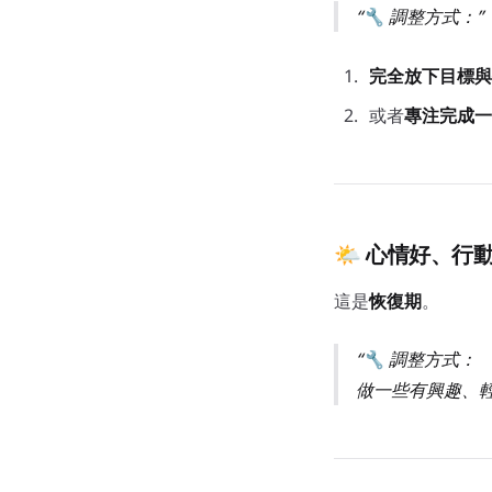
🔧 調整方式：
完全放下目標與
或者
專注完成一
🌤️ 心情好、行
這是
恢復期
。
🔧 調整方式：
做一些有興趣、